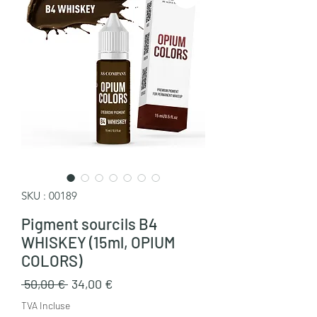
SKU : 00189
Pigment sourcils B4
WHISKEY (15ml, OPIUM
COLORS)
Prix
Prix
 50,00 € 
34,00 €
original
promotionnel
TVA Incluse