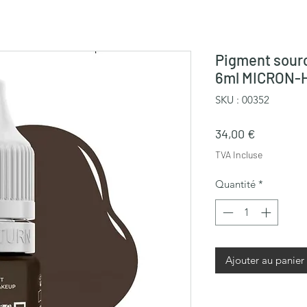
Pigment sour
6ml MICRON-
SKU : 00352
Prix
34,00 €
TVA Incluse
Quantité
*
Ajouter au panier