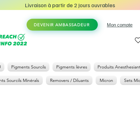
Livraison à partir de 2 Jours ouvrables
Mon compte
DEVENIR AMBASSADEUR
U
Pigments Sourcils
Pigments lèvres
Produits Anesthesian
ts Sourcils Minérals
Removers / Diluants
Micron
Sets Mi