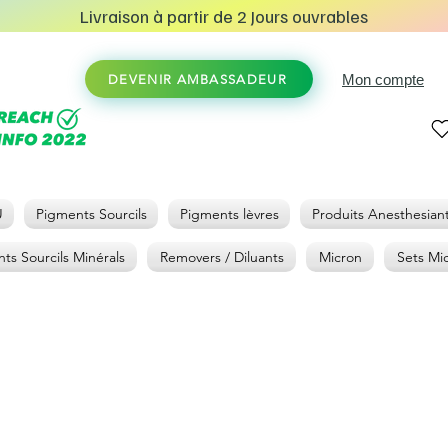
Livraison à partir de 2 Jours ouvrables
Mon compte
DEVENIR AMBASSADEUR
U
Pigments Sourcils
Pigments lèvres
Produits Anesthesian
ts Sourcils Minérals
Removers / Diluants
Micron
Sets Mi