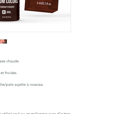
ase chaude.
et froides.
che/pale sujette à rosacea.
 utilisé seul ou en mélanges avec d’autres