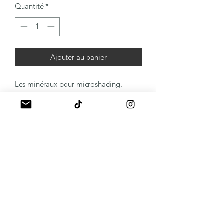
Quantité
*
Ajouter au panier
Les minéraux pour microshading.
A propos
Mentions légales
Politique de livraison
Politique de remboursement