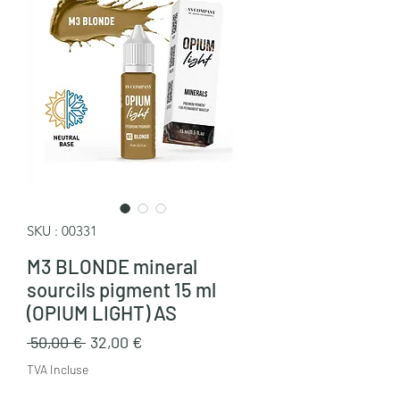
SKU : 00331
M3 BLONDE mineral
sourcils pigment 15 ml
(OPIUM LIGHT) AS
Prix
Prix
 50,00 € 
32,00 €
original
promotionnel
TVA Incluse