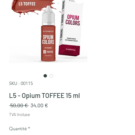
SKU : 00115
L5 - Opium TOFFEE 15 ml
Prix
Prix
 50,00 € 
34,00 €
original
promotionnel
TVA Incluse
Quantité
*