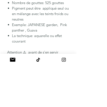
Nombre de gouttes: 525 gouttes
Pigment peut être appliqué seul ou
en mélange avec les teints froids ou
neutres
Exemple: JAPANESE garden, Pink
panther , Guava
La technique: aquarelle ou effet
couvrant
Attention ⚠️ avant de s'en servir
Veuillez bien secouer le flacon
Le flacon possède le système
d'ouverture sécurisé
Important : stockez les pigments dans
un endroit avec la température entre
10 et 30 degrés. Car tout écart de
température peut changer la formule.
Sans retour possible.