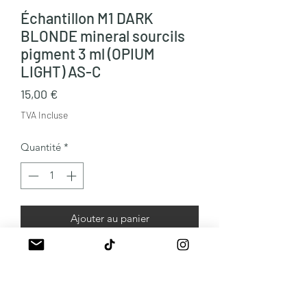
Échantillon M1 DARK
BLONDE mineral sourcils
pigment 3 ml (OPIUM
LIGHT) AS-C
Prix
15,00 €
TVA Incluse
Quantité
*
Ajouter au panier
Les minéraux pour microshading.