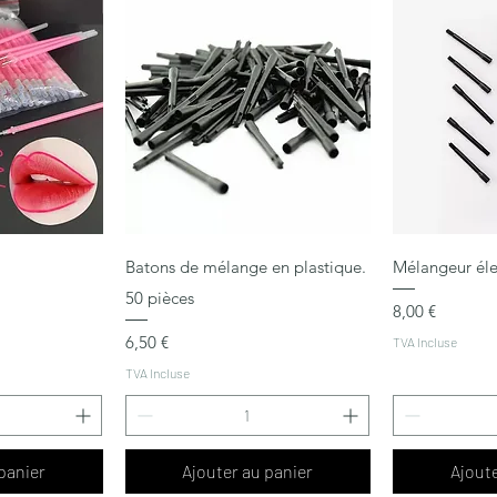
pide
Aperçu rapide
Ape
Batons de mélange en plastique.
Mélangeur éle
50 pièces
Prix
8,00 €
Prix
6,50 €
TVA Incluse
TVA Incluse
panier
Ajouter au panier
Ajoute