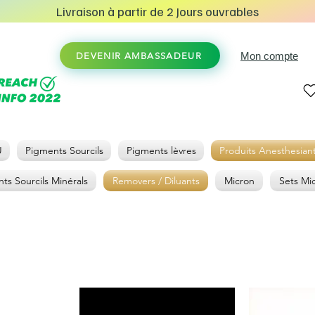
Livraison à partir de 2 Jours ouvrables
Mon compte
DEVENIR AMBASSADEUR
U
Pigments Sourcils
Pigments lèvres
Produits Anesthesian
ts Sourcils Minérals
Removers / Diluants
Micron
Sets Mi