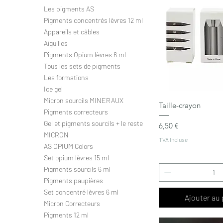
Les pigments AS
Pigments concentrés lèvres 12 ml
Appareils et câbles
Aiguilles
Pigments Opium lèvres 6 ml
Tous les sets de pigments
Les formations
Ice gel
Micron sourcils MINERAUX
Aperçu ra
Taille-crayon
Pigments correcteurs
Gel et pigments sourcils + le reste
Prix
6,50 €
MICRON
TVA Incluse
AS OPIUM Colors
Set opium lèvres 15 ml
Pigments sourcils 6 ml
Pigments paupières
Set concentré lèvres 6 ml
Ajouter au 
Micron Correcteurs
Pigments 12 ml