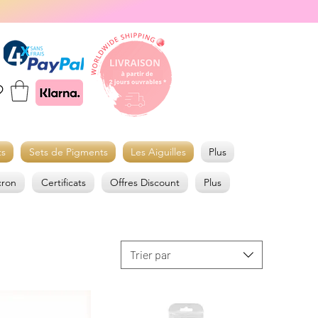
ts
Sets de Pigments
Les Aiguilles
Plus
cron
Certificats
Offres Discount
Plus
Trier par