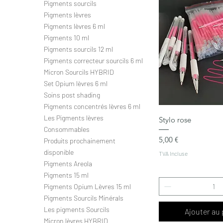
Pigments sourcils
Pigments lèvres
Pigments lèvres 6 ml
Pigments 10 ml
Pigments sourcils 12 ml
Pigments correcteur sourcils 6 ml
Micron Sourcils HYBRID
Set Opium lèvres 6 ml
Soins post shading
Pigments concentrés lèvres 6 ml
Aperçu ra
Les Pigments lèvres
Stylo rose
Consommables
Prix
5,00 €
Produits prochainement
disponible
TVA Incluse
Pigments Areola
Pigments 15 ml
Pigments Opium Lèvres 15 ml
Pigments Sourcils Minérals
Les pigments Sourcils
Ajouter au 
Micron lèvres HYBRID