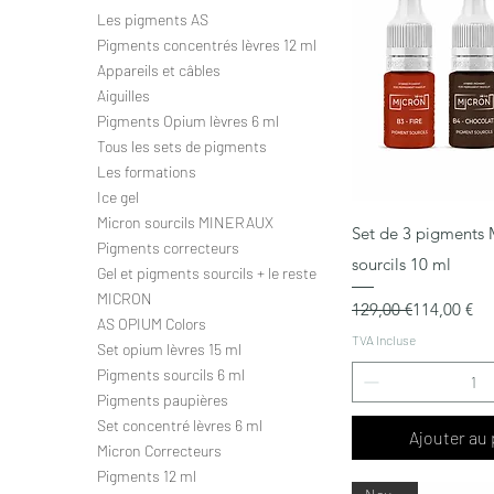
Les pigments AS
Pigments concentrés lèvres 12 ml
Appareils et câbles
Aiguilles
Pigments Opium lèvres 6 ml
Tous les sets de pigments
Les formations
Ice gel
Micron sourcils MINERAUX
Aperçu ra
Set de 3 pigment
Pigments correcteurs
sourcils 10 ml
Gel et pigments sourcils + le reste
MICRON
Prix original
Prix promotionnel
129,00 €
114,00 €
AS OPIUM Colors
TVA Incluse
Set opium lèvres 15 ml
Pigments sourcils 6 ml
Pigments paupières
Set concentré lèvres 6 ml
Ajouter au 
Micron Correcteurs
Pigments 12 ml