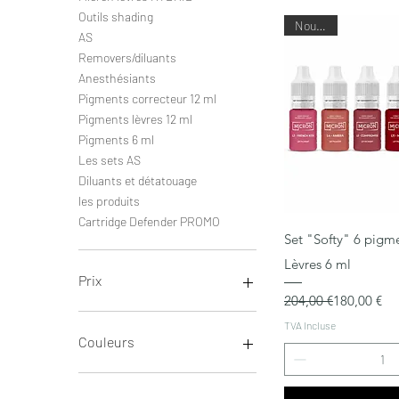
Outils shading
Nouveau
AS
Removers/diluants
Anesthésiants
Pigments correcteur 12 ml
Pigments lèvres 12 ml
Pigments 6 ml
Les sets AS
Diluants et détatouage
les produits
Cartridge Defender PROMO
Aperçu ra
Set "Softy" 6 pig
Lèvres 6 ml
Prix
Prix original
Prix promotionnel
204,00 €
180,00 €
TVA Incluse
1 €
2 496 €
Couleurs
Amaranth 12 ml
Apple flirt