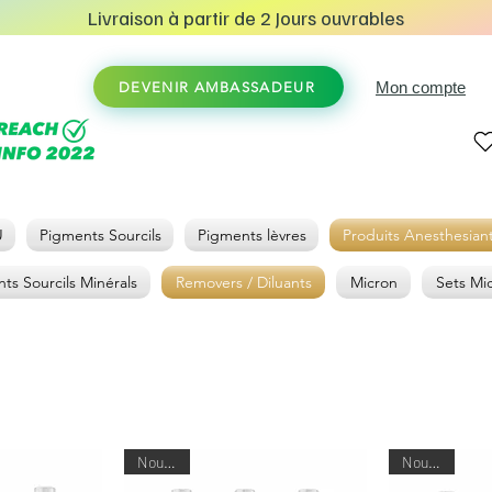
Livraison à partir de 2 Jours ouvrables
Mon compte
DEVENIR AMBASSADEUR
U
Pigments Sourcils
Pigments lèvres
Produits Anesthesian
ts Sourcils Minérals
Removers / Diluants
Micron
Sets Mi
Nouveau
Nouveau