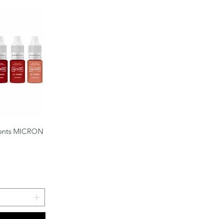
pide
ments MICRON