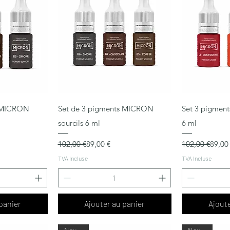
pide
Aperçu rapide
Ape
s MICRON
Set de 3 pigments MICRON
Set 3 pigmen
sourcils 6 ml
6 ml
Prix original
Prix promotionnel
Prix original
Prix promotio
102,00 €
89,00 €
102,00 €
89,00
TVA Incluse
TVA Incluse
panier
Ajouter au panier
Ajoute