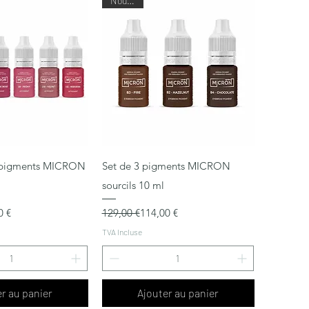
Nouveau
rçu rapide
Aperçu rapide
6 pigments MICRON
Set de 3 pigments MICRON
sourcils 10 ml
nnel
Prix original
Prix promotionnel
0 €
129,00 €
114,00 €
TVA Incluse
r au panier
Ajouter au panier