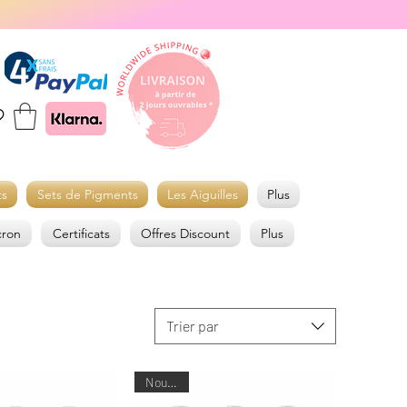
ts
Sets de Pigments
Les Aiguilles
Plus
cron
Certificats
Offres Discount
Plus
Trier par
Nouveau