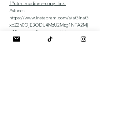
1?utm_medium=copy_link
Astuces
https://www.instagram.com/s/aGlnaG
xpZ2h0OjE3ODU4MzU2Mzg1NTA2Mj
g2?utm_medium=copy_link
Panaché de vos réalisations
https://www.instagram.com/s/aGlnaG
xpZ2h0OjE4MDk4OTI5OTA2MjY0NT
Qz?utm_medium=copy_link
Remover:
Protocole vidéo
https://youtu.be/hIsC3w2fQ9c
Autres Détails
https://www.instagram.com/s/aGlnaG
xpZ2h0OjE3OTAzNDQ4MjMzMDEwN
DIw?utm_medium=copy_link
Notre communauté pro :
CHAT