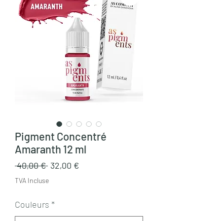
Pigment Concentré
Amaranth 12 ml
Prix
Prix
 40,00 € 
32,00 €
original
promotionnel
TVA Incluse
Couleurs
*