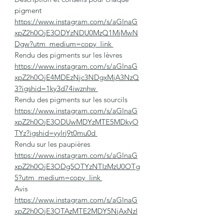
pigment
https://www.instagram.com/s/aGlnaG
xpZ2h0OjE3ODYzNDU0MzQ1MjMwN
Dgw?utm_medium=copy_link
Rendu des pigments sur les lèvres
https://www.instagram.com/s/aGlnaG
xpZ2h0OjE4MDEzNjc3NDgxMjA3NzQ
3?igshid=1ky3d74iwznhw
Rendu des pigments sur les sourcils
https://www.instagram.com/s/aGlnaG
xpZ2h0OjE3ODUwMDYzMTE5MDkyO
TYz?igshid=yylrj9t0mu0d
Rendu sur les paupières
https://www.instagram.com/s/aGlnaG
xpZ2h0OjE3ODg5OTYzNTIzMzU0OTg
5?utm_medium=copy_link
Avis
https://www.instagram.com/s/aGlnaG
xpZ2h0OjE3OTAzMTE2MDY5NjAxNzI