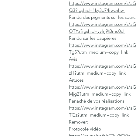
https://www.instagram.com/s
Q3?igshid=1ky3d74iwznhw
Rendu des pigments sur les sourc
https://www.instagram.com/
OTYz?igshid=yylrj9t0mu0d
Rendu sur les paupières
https://www.instagram.com/s
Tg5?utm_medium=copy_link
Avis
https://www.instagram.com/s
zI1?utm_medium=copy_link
Astuces
https://www.instagram.com/s
Mjg2?utm_medium=copy_link
Panaché de vos réalisations
https://www.instagram.com/s
TQz?utm_medium=copy_link
Remover:
Protocole vidéo
https://youtu.be/hIsC3w2fQ9c