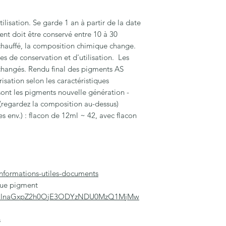
isation. Se garde 1 an à partir de la date
ent doit être conservé entre 10 à 30
 chauffé, la composition chimique change.
es de conservation et d'utilisation. Les
 échangés. Rendu final des pigments AS
isation selon les caractéristiques
sont les pigments nouvelle génération -
(regardez la composition au-dessus)
 env.) : flacon de 12ml ~ 42, avec flacon
nformations-utiles-documents
aque pigment
s/aGlnaGxpZ2h0OjE3ODYzNDU0MzQ1MjMw
s