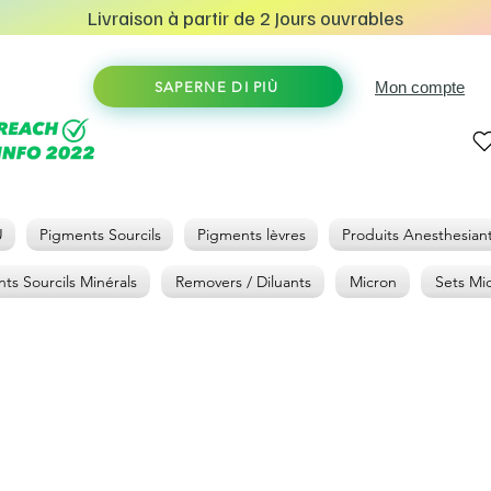
Livraison à partir de 2 Jours ouvrables
Mon compte
SAPERNE DI PIÙ
U
Pigments Sourcils
Pigments lèvres
Produits Anesthesian
ts Sourcils Minérals
Removers / Diluants
Micron
Sets Mi