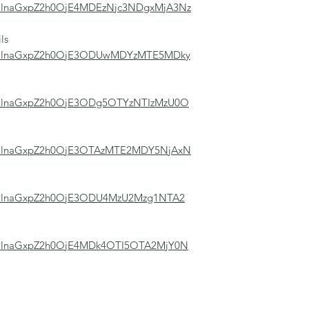
/aGlnaGxpZ2h0OjE4MDEzNjc3NDgxMjA3Nz
ils
s/aGlnaGxpZ2h0OjE3ODUwMDYzMTE5MDky
/aGlnaGxpZ2h0OjE3ODg5OTYzNTIzMzU0O
/aGlnaGxpZ2h0OjE3OTAzMTE2MDY5NjAxN
/aGlnaGxpZ2h0OjE3ODU4MzU2Mzg1NTA2
/aGlnaGxpZ2h0OjE4MDk4OTI5OTA2MjY0N